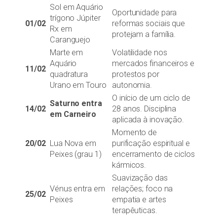
Sol em Aquário
Oportunidade para
trígono Júpiter
01/02
reformas sociais que
Rx em
protejam a família.
Caranguejo
Marte em
Volatilidade nos
Aquário
mercados financeiros e
11/02
quadratura
protestos por
Urano em Touro
autonomia.
O início de um ciclo de
Saturno entra
14/02
28 anos. Disciplina
em Carneiro
aplicada à inovação.
Momento de
20/02
Lua Nova em
purificação espiritual e
Peixes (grau 1)
encerramento de ciclos
kármicos.
Suavização das
Vénus entra em
relações; foco na
25/02
Peixes
empatia e artes
terapêuticas.