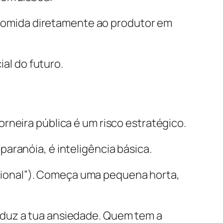
comida diretamente ao produtor em
al do futuro.
rneira pública é um risco estratégico.
paranóia, é inteligência básica.
acional”). Começa uma pequena horta,
reduz a tua ansiedade. Quem tem a