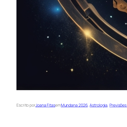
Escrito por
Joana Fitas
em
Mundana 2026
, 
Astrologia
, 
Previsões