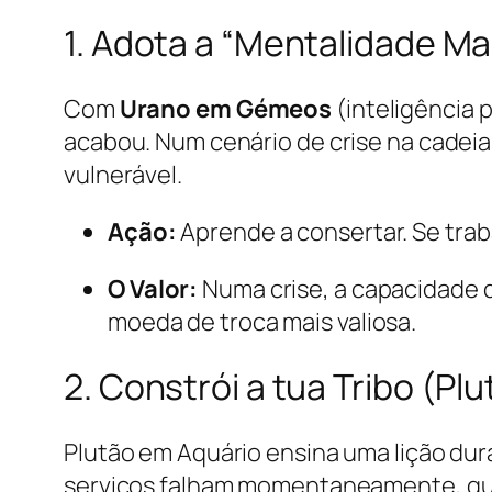
1. Adota a “Mentalidade Mak
Com
Urano em Gémeos
(inteligência p
acabou. Num cenário de crise na cade
vulnerável.
Ação:
Aprende a consertar. Se tra
O Valor:
Numa crise, a capacidade d
moeda de troca mais valiosa.
2. Constrói a tua Tribo (Pl
Plutão em Aquário ensina uma lição dura:
serviços falham momentaneamente, quem 