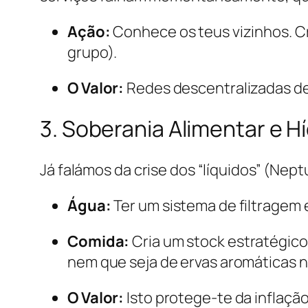
Ação:
Conhece os teus vizinhos. C
grupo).
O Valor:
Redes descentralizadas de 
3. Soberania Alimentar e Hí
Já falámos da crise dos “líquidos” (Ne
Água:
Ter um sistema de filtragem e
Comida:
Cria um stock estratégico
nem que seja de ervas aromáticas n
O Valor:
Isto protege-te da inflaçã