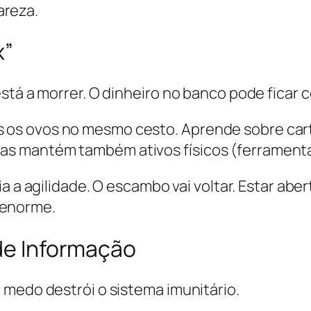
areza.
x”
stá a morrer. O dinheiro no banco pode ficar 
s os ovos no mesmo cesto. Aprende sobre carte
mas mantém também ativos físicos (ferramenta
 a agilidade. O escambo vai voltar. Estar abe
 enorme.
 de Informação
 medo destrói o sistema imunitário.