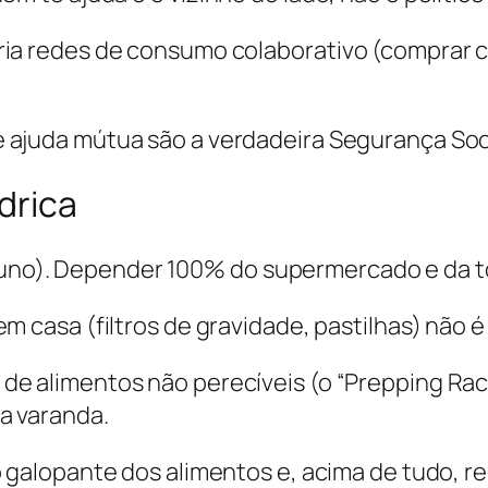
ria redes de consumo colaborativo (comprar 
ajuda mútua são a verdadeira Segurança Soci
drica
ptuno). Depender 100% do supermercado e da to
m casa (filtros de gravidade, pastilhas) não é 
 de alimentos não perecíveis (o “Prepping R
a varanda.
o galopante dos alimentos e, acima de tudo, 