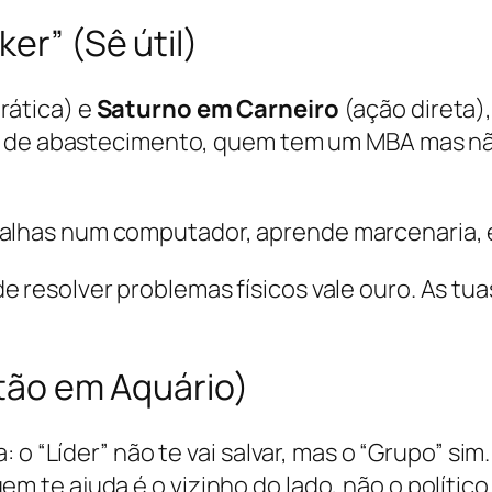
er” (Sê útil)
rática) e
Saturno em Carneiro
(ação direta)
ia de abastecimento, quem tem um MBA mas nã
balhas num computador, aprende marcenaria, e
e resolver problemas físicos vale ouro. As tua
utão em Aquário)
 o “Líder” não te vai salvar, mas o “Grupo” si
te ajuda é o vizinho do lado, não o político